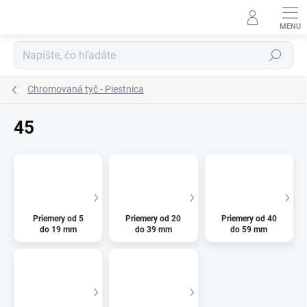
Prejsť
na
obsah
Hľadať
Chromovaná tyč - Piestnica
45
Priemery od 5
Priemery od 20
Priemery od 40
do 19 mm
do 39 mm
do 59 mm