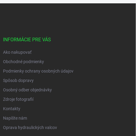
s
Z
u
á
p
ä
t
i
INFORMÁCIE PRE VÁS
e
Ako nakupovať
Obchodné podmienky
Podmienky ochrany osobných údajov
Spôsob dopravy
Osobný odber objednávky
Zdroje fotografií
Kontakty
Napíšte nám
Oprava hydraulických valcov