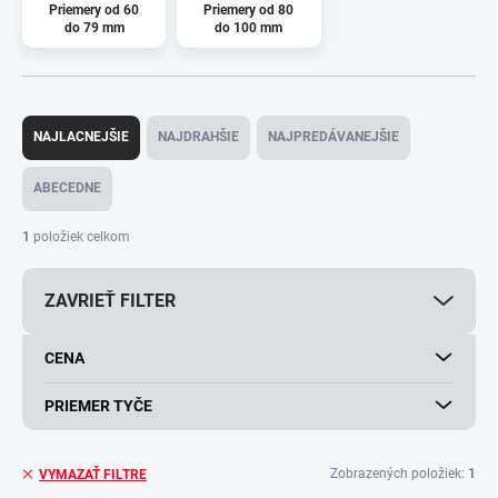
Priemery od 60
Priemery od 80
do 79 mm
do 100 mm
R
a
NAJLACNEJŠIE
NAJDRAHŠIE
NAJPREDÁVANEJŠIE
d
e
ABECEDNE
n
i
1
položiek celkom
e
p
ZAVRIEŤ FILTER
r
o
d
CENA
u
k
PRIEMER TYČE
t
o
v
Zobrazených položiek:
1
VYMAZAŤ FILTRE