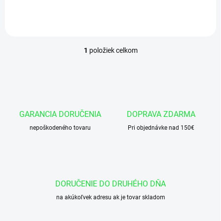
košíka vložiť 460 ks x cena
za...
1
položiek celkom
O
v
l
á
d
a
c
GARANCIA DORUČENIA
DOPRAVA ZDARMA
i
nepoškodeného tovaru
e
Pri objednávke nad 150€
p
r
v
k
y
DORUČENIE DO DRUHÉHO DŇA
v
ý
na akúkoľvek adresu ak je tovar skladom
p
i