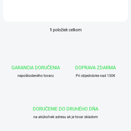
košíka vložiť 460 ks x cena
za...
1
položiek celkom
O
v
l
á
d
a
c
GARANCIA DORUČENIA
DOPRAVA ZDARMA
i
nepoškodeného tovaru
e
Pri objednávke nad 150€
p
r
v
k
y
DORUČENIE DO DRUHÉHO DŇA
v
ý
na akúkoľvek adresu ak je tovar skladom
p
i