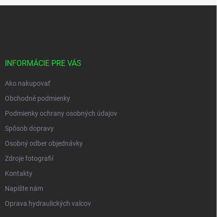
s
Z
u
á
p
ä
t
i
INFORMÁCIE PRE VÁS
e
Ako nakupovať
Obchodné podmienky
Podmienky ochrany osobných údajov
Spôsob dopravy
Osobný odber objednávky
Zdroje fotografií
Kontakty
Napíšte nám
Oprava hydraulických valcov