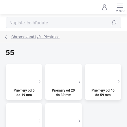
Prejsť
na
obsah
Hľadať
Chromovaná tyč - Piestnica
55
Priemery od 5
Priemery od 20
Priemery od 40
do 19 mm
do 39 mm
do 59 mm