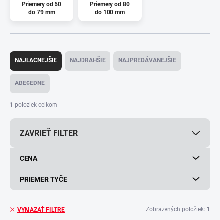
Priemery od 60
Priemery od 80
do 79 mm
do 100 mm
R
a
NAJLACNEJŠIE
NAJDRAHŠIE
NAJPREDÁVANEJŠIE
d
e
ABECEDNE
n
i
1
položiek celkom
e
p
ZAVRIEŤ FILTER
r
o
d
CENA
u
k
PRIEMER TYČE
t
o
v
Zobrazených položiek:
1
VYMAZAŤ FILTRE