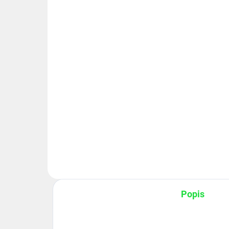
mrazuvzdorný
€36,50
€3
€29,67 bez DPH
€29
−
+
Do košíka
Manometer 0-100 bar spodné
Man
pripojenie Na iných ponukách
pri
máme aj iné tlakomery so
mám
špeciálnym
špe
pripojením umožňujúce pripojenie
pri
tlakomeru k systému v traktoroch
tla
a...
a...
Popis