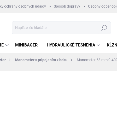
ky ochrany osobných údajov
Spôsob dopravy
Osobný odber ob
Hľadať
IE
MINIBAGER
HYDRAULICKÉ TESNENIA
KĹZN
ter
Manometer s pripojením z boku
Manometer 63 mm 0-400 
otenia
€21,40
/ pcs
€17,40 bez DPH
Jednotková
EXTERNÝ SKLAD 2-4DNI
cena: