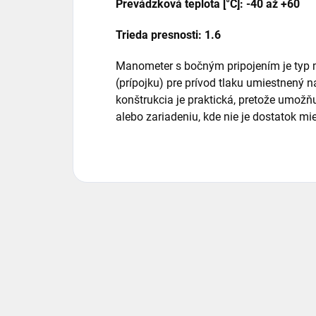
Prevádzková teplota [°C]: -40 až +60
Trieda presnosti: 1.6
Manometer s bočným pripojením je typ m
(prípojku) pre prívod tlaku umiestnený 
konštrukcia je praktická, pretože umožň
alebo zariadeniu, kde nie je dostatok mi