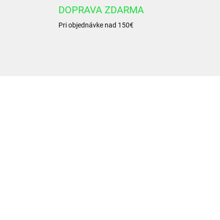
DOPRAVA ZDARMA
Pri objednávke nad 150€
1.52.00.021.1
1.52.00.0
EXTERNÝ SKLAD 2-4DNI
EXTERNÝ SKLAD 2-
nometer 100 mm 0-25
Manometer 63 mm 0-
 spodné pripojenie -
bar spodné pripojenie 
azuvzdorný
mrazuvzdorný