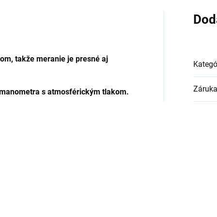
Dod
nom, takže meranie je presné aj
Kategó
Záruk
i manometra s atmosférickým tlakom.