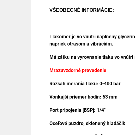
VŠEOBECNÉ INFORMÁCIE:
Tlakomer je vo vnútri naplnený glycerí
napriek otrasom a vibráciám.
Má zátku na vyrovnanie tlaku
vo vnútr
Mrazuvzdorné prevedenie
Rozsah merania tlaku: 0-400 bar
Vonkajší priemer hodín: 63 mm
Port pripojenia [BSP]: 1/4"
Oceľové puzdro, sklenený hľadáčik