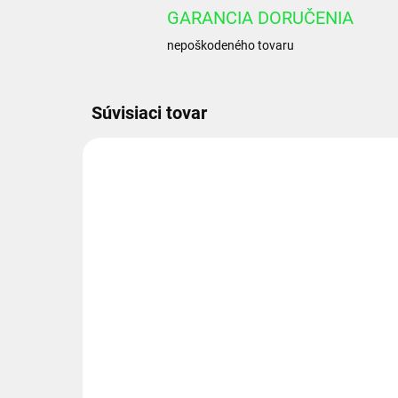
GARANCIA DORUČENIA
nepoškodeného tovaru
Súvisiaci tovar
1.52.00.024.2
EXTERNÝ SKLAD 2-4DNI
Manometer 100 mm 0-
Ma
100 bar spodné
bar
pripojenie -
mr