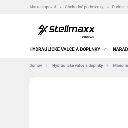
Prejsť
Ako nakupovať
Obchodné podmienky
Podmien
na
obsah
HYDRAULICKE VALCE A DOPLNKY
NÁRAD
Domov
Hydraulicke valce a doplnky
Manome
Neohodnotené
Podrobnosti hodn