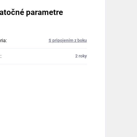
atočné parametre
ria
:
S pripojením z boku
a
:
2 roky