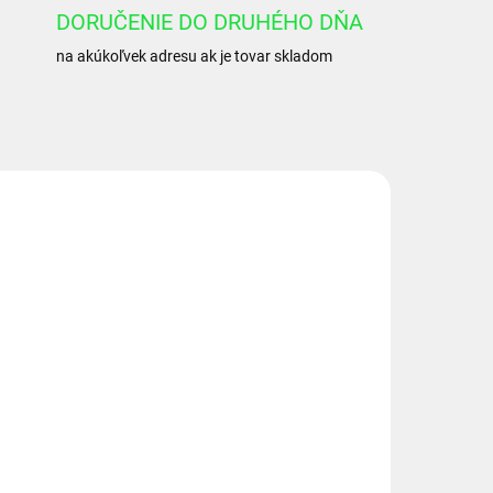
DORUČENIE DO DRUHÉHO DŇA
na akúkoľvek adresu ak je tovar skladom
20.2
1.52.00.014
4DNI
EXTERNÝ SKLAD 2-4DNI
10
Manometer 63 mm 0-160
-
bar spodné pripojenie