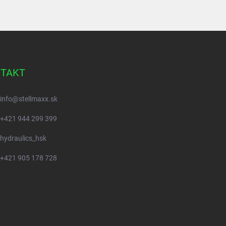
TAKT
info
@
stellmaxx.sk
+421 944 299 399
hydraulics_hsk
+421 905 178 728