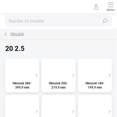
Prejsť
na
obsah
Hľadať
Okružok
20 2.5
Okruzok 380-
Okruzok 200-
Okruzok 180-
399,9 mm
219,9 mm
199,9 mm