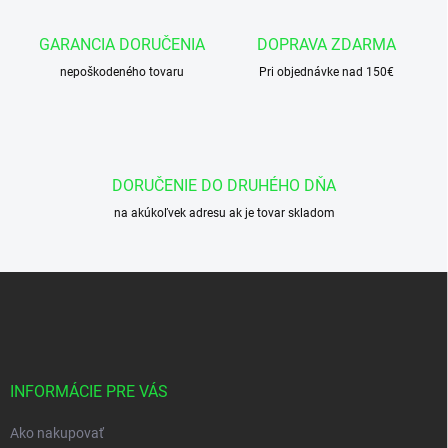
a
c
GARANCIA DORUČENIA
DOPRAVA ZDARMA
i
nepoškodeného tovaru
e
Pri objednávke nad 150€
p
r
v
k
y
DORUČENIE DO DRUHÉHO DŇA
v
ý
na akúkoľvek adresu ak je tovar skladom
p
i
s
Z
u
á
p
ä
t
i
INFORMÁCIE PRE VÁS
e
Ako nakupovať