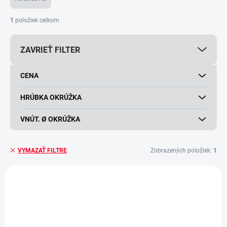
n
i
1
položiek celkom
e
p
ZAVRIEŤ FILTER
r
o
d
CENA
u
k
HRÚBKA OKRÚŽKA
t
o
VNÚT. Ø OKRÚŽKA
v
Zobrazených položiek:
1
VYMAZAŤ FILTRE
V
ý
p
i
s
p