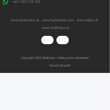
+421 905 178 728
www.hydraulics.sk
www.hydraulisk.com
www.adlox.sk
www.stellmaxx.cz
Copyright 2026
Stellmaxx
. Všetky práva vyhradené.
Vytvoril Shoptet