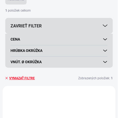
n
i
1
položiek celkom
e
p
ZAVRIEŤ FILTER
r
o
d
CENA
u
k
HRÚBKA OKRÚŽKA
t
o
VNÚT. Ø OKRÚŽKA
v
Zobrazených položiek:
1
VYMAZAŤ FILTRE
V
ý
p
i
s
p