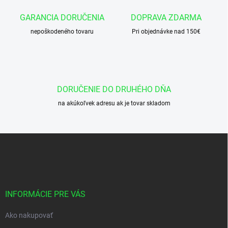
a
c
GARANCIA DORUČENIA
DOPRAVA ZDARMA
i
nepoškodeného tovaru
e
Pri objednávke nad 150€
p
r
v
k
y
DORUČENIE DO DRUHÉHO DŇA
v
ý
na akúkoľvek adresu ak je tovar skladom
p
i
s
Z
u
á
p
ä
t
i
INFORMÁCIE PRE VÁS
e
Ako nakupovať