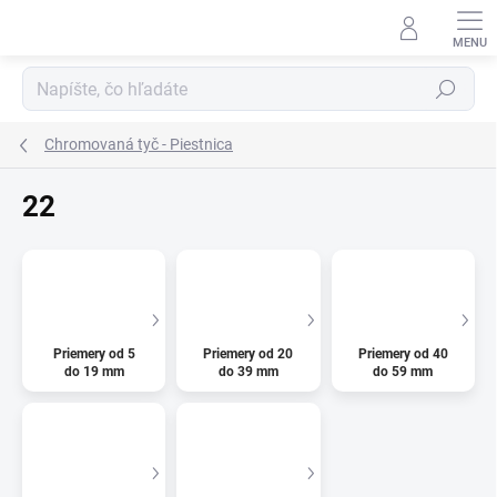
Prejsť
na
obsah
Hľadať
Chromovaná tyč - Piestnica
22
Priemery od 5
Priemery od 20
Priemery od 40
do 19 mm
do 39 mm
do 59 mm