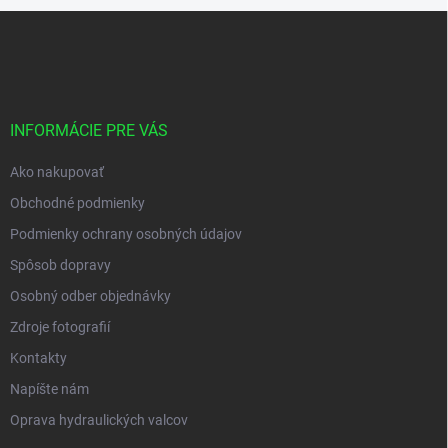
s
Z
u
á
p
ä
t
i
INFORMÁCIE PRE VÁS
e
Ako nakupovať
Obchodné podmienky
Podmienky ochrany osobných údajov
Spôsob dopravy
Osobný odber objednávky
Zdroje fotografií
Kontakty
Napíšte nám
Oprava hydraulických valcov