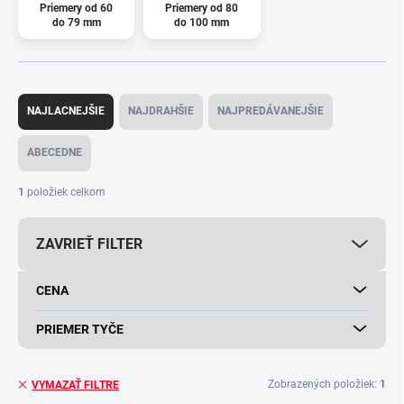
Priemery od 60
Priemery od 80
do 79 mm
do 100 mm
R
a
NAJLACNEJŠIE
NAJDRAHŠIE
NAJPREDÁVANEJŠIE
d
e
ABECEDNE
n
i
1
položiek celkom
e
p
ZAVRIEŤ FILTER
r
o
d
CENA
u
k
PRIEMER TYČE
t
o
v
Zobrazených položiek:
1
VYMAZAŤ FILTRE