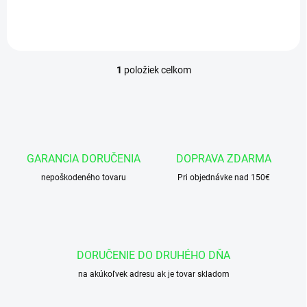
košíka vložiť 460 ks x cena
za...
1
položiek celkom
O
v
l
á
d
a
c
GARANCIA DORUČENIA
DOPRAVA ZDARMA
i
nepoškodeného tovaru
e
Pri objednávke nad 150€
p
r
v
k
y
DORUČENIE DO DRUHÉHO DŇA
v
ý
na akúkoľvek adresu ak je tovar skladom
p
i