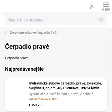
Prejsť
na
obsah
Hľadať
2-sekčné zubové čerpadlo 3+2
Čerpadlo pravé
Čerpadlo pravé
Najpredávanejšie
Hydraulické zubové čerpadlo, pravé, 2-sekčné,
skupina 3, objem: 46/16 cm3/ot., 39/24 l/min.
Hydraulické zubové čerpadlo, pravé, 2-sekčné,
skupina 3, objem: 46/16 cm3/ot., 39/24 l/min.
EXTERNÝ SKLAD 2-4DNI
€359,70