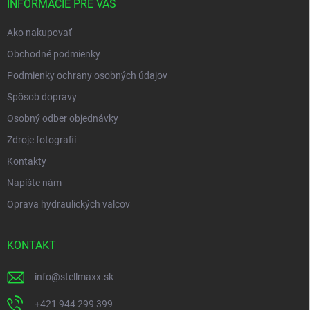
i
INFORMÁCIE PRE VÁS
e
Ako nakupovať
Obchodné podmienky
Podmienky ochrany osobných údajov
Spôsob dopravy
Osobný odber objednávky
Zdroje fotografií
Kontakty
Napíšte nám
Oprava hydraulických valcov
KONTAKT
info
@
stellmaxx.sk
+421 944 299 399