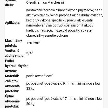
Oleodinamica Marchesini
dielu:
nastavenie poradia činnosti dvoch prijímačov, napr.
akčných členov, ventil prepne tlak na druhý ovládač,
keď prvý vykoná špecifickú prácu, ak je ventil
Aplikácia:
namontovaný na potrubí spájajúcom tlakovú
hadicu s nádržou, môže byť použitý. aby ste
obmedzili vysunutie pohonu
Maximálny
120 l/min
prietok:
Vnútorné
3/4"
závity v tele:
Počet
hydraulických
2
otvorov:
Materiál:
pozinkovaná oceľ
Začiatok
po posunutí posúvača o 9 mm s minimálnou silou
otvorenia
33 kg
prietoku:
Úplné
po posunutí posúvača o 17 mm s minimálnou silou
otvorenie
50 kg
prietoku: