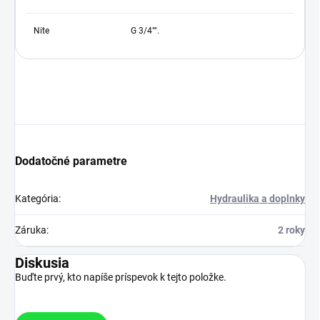
Nite
G 3/4"".
Dodatočné parametre
Kategória
:
Hydraulika a doplnky
Záruka
:
2 roky
Diskusia
Buďte prvý, kto napíše príspevok k tejto položke.