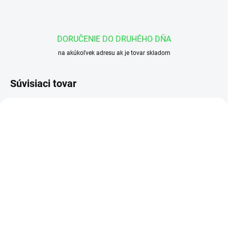
DORUČENIE DO DRUHÉHO DŇA
na akúkoľvek adresu ak je tovar skladom
Súvisiaci tovar
EXTERNÝ SKLAD 2-4DNI
EXTERNÝ SKLAD 2-4DNI
Sekvenčný ventil VS2C
Alternatívny prepínací
nastavenie poradia
ventil VU2P závity: 1/4"
závitov pohonov: 3/8"
prietok: 30L/min