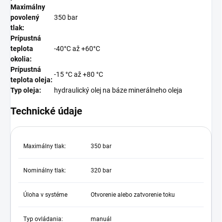
Maximálny
povolený
350 bar
tlak:
Prípustná
teplota
-40°C až +60°C
okolia:
Prípustná
-15 °C až +80 °C
teplota oleja:
Typ oleja:
hydraulický olej na báze minerálneho oleja
Technické údaje
Maximálny tlak:
350 bar
Nominálny tlak:
320 bar
Úloha v systéme
Otvorenie alebo zatvorenie toku
Typ ovládania:
manuál