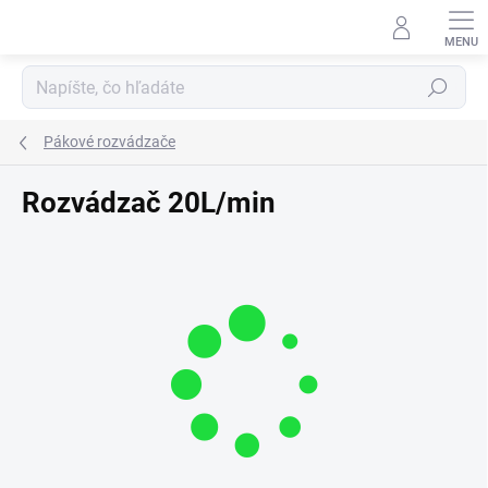
Prejsť
na
obsah
Hľadať
Pákové rozvádzače
Rozvádzač 20L/min